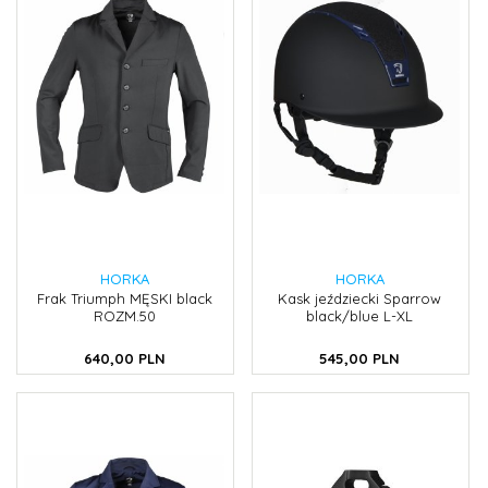
HORKA
HORKA
Frak Triumph MĘSKI black
Kask jeździecki Sparrow
ROZM.50
black/blue L-XL
640,
00
PLN
545,
00
PLN