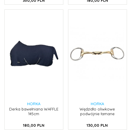
350,
00
PLN
180,
00
PLN
HORKA
HORKA
Derka bawełniana WAFFLE
Wędzidło oliwkowe
145cm
podwójnie łamane
180,
00
PLN
130,
00
PLN