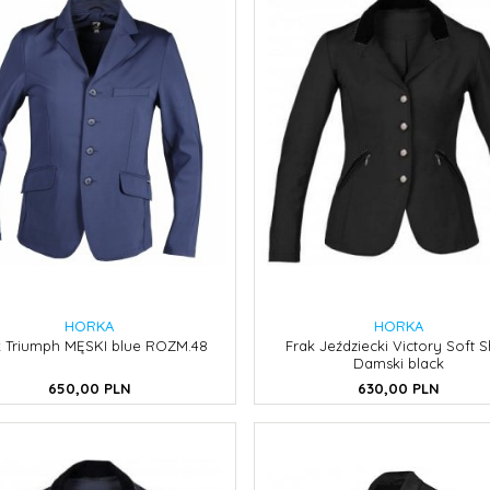
HORKA
HORKA
k Triumph MĘSKI blue ROZM.48
Frak Jeździecki Victory Soft S
Damski black
650,
00
PLN
630,
00
PLN