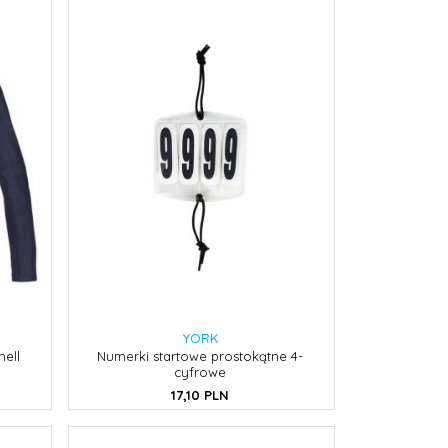
YORK
hell
Numerki startowe prostokątne 4-
cyfrowe
17,
10
PLN