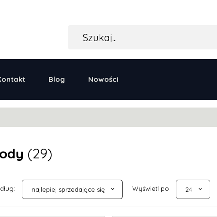
Kontakt
Blog
Nowości
ody
(29)
sort
pop
edług:
Wyświetl po
najlepiej sprzedające się
24