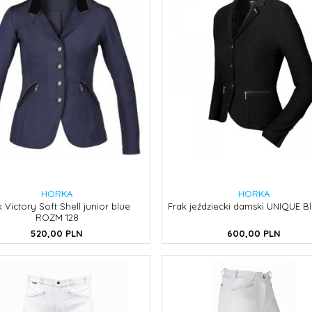
HORKA
HORKA
k Victory Soft Shell junior blue
Frak jeździecki damski UNIQUE B
ROZM 128
520,
00
PLN
600,
00
PLN