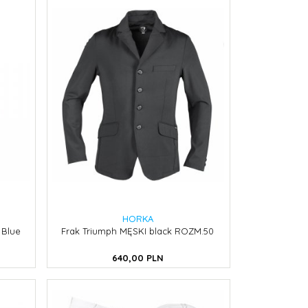
HORKA
 Blue
Frak Triumph MĘSKI black ROZM.50
640,
00
PLN