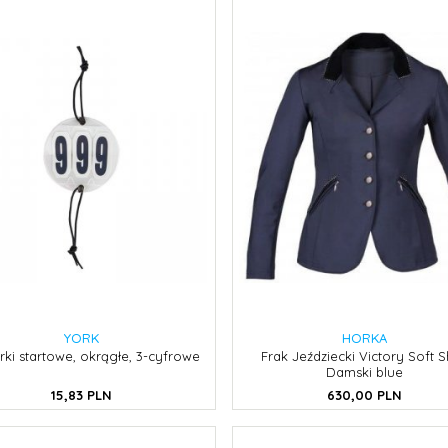
YORK
HORKA
ki startowe, okrągłe, 3-cyfrowe
Frak Jeździecki Victory Soft S
Damski blue
15,
83
PLN
630,
00
PLN