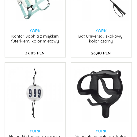
YORK
YORK
Kantar Sophia z miękkim
Bat Universal, skokowy,
futerkiem, kolor miętowy
kolor czarny
37,
05
PLN
26,
40
PLN
YORK
YORK
Numerki startowe, okrągłe,
Wieszak na ogłowie, kolor