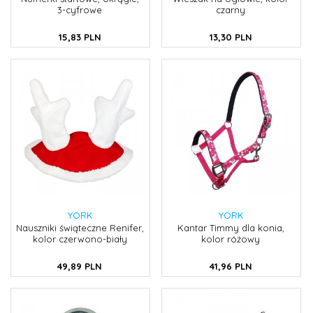
3-cyfrowe
czarny
15,
83
PLN
13,
30
PLN
YORK
YORK
Nauszniki świąteczne Renifer,
Kantar Timmy dla konia,
kolor czerwono-biały
kolor różowy
49,
89
PLN
41,
96
PLN