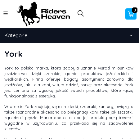
0
Kategorie
York
York to polska marka, która zdobyła uznanie wśród miłośników
jeździectwa dzięki szerokiej gamie produktów jeździeckich i
wędkarskich. Firma oferuje bogaty asortyment zarówno dla
jeźdźców, jak i dla koni, w tym odzież, sprzęt oraz akcesoria. York
jest ceniona za wysoką jakość swoich produktów, które łączą
funkcjonalność z estetyką.
W ofercie York znajdują się m.in. derki, czapraki, kantary, uwiązy, a
także różnorodne akcesoria do pielęgnacji koni, takie jak szczotki,
zgrzebła i pędzle. Marka dba o to, aby jej produkty były trwałe i
wygodne w użytkowaniu, co przekłada się na zadowolenie
klientów.