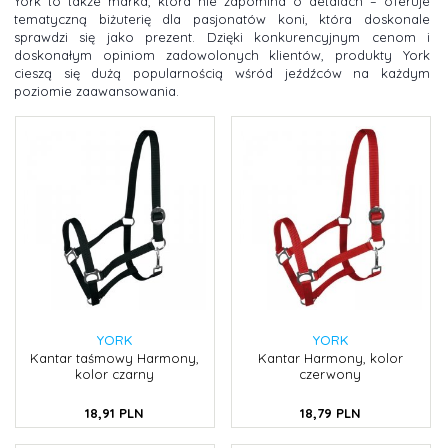
York to także marka, która nie zapomina o detalach – oferuje
tematyczną biżuterię dla pasjonatów koni, która doskonale
sprawdzi się jako prezent. Dzięki konkurencyjnym cenom i
doskonałym opiniom zadowolonych klientów, produkty York
cieszą się dużą popularnością wśród jeźdźców na każdym
poziomie zaawansowania.
YORK
YORK
Kantar taśmowy Harmony,
Kantar Harmony, kolor
kolor czarny
czerwony
18,
91
PLN
18,
79
PLN