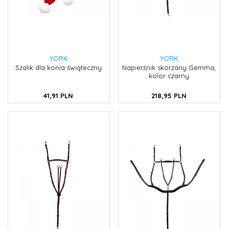
YORK
YORK
Szalik dla konia świąteczny
Napierśnik skórzany Gemma,
kolor czarny
41,
91
PLN
218,
95
PLN