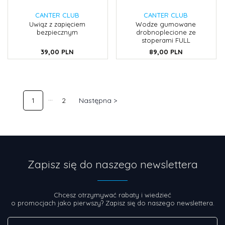
CANTER CLUB
CANTER CLUB
Uwiąz z zapięciem
Wodze gumowane
bezpiecznym
drobnoplecione ze
stoperami FULL
39,
00
PLN
89,
00
PLN
1
2
Następna >
Zapisz się do naszego newslettera
Chcesz otrzymywać rabaty i wiedzieć
o promocjach jako pierwszy? Zapisz się do naszego newslettera.