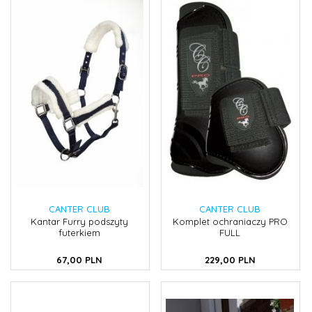
CANTER CLUB
CANTER CLUB
Kantar Furry podszyty
Komplet ochraniaczy PRO
futerkiem
FULL
67,
00
PLN
229,
00
PLN