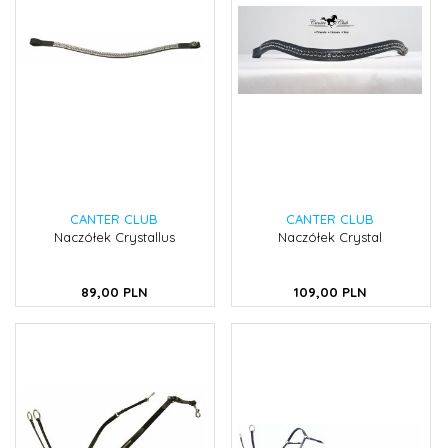
CANTER CLUB
CANTER CLUB
Naczółek Crystallus
Naczółek Crystal
89,
00
PLN
109,
00
PLN