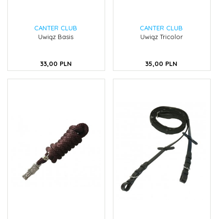
CANTER CLUB
CANTER CLUB
Uwiąz Basis
Uwiąz Tricolor
33,
00
PLN
35,
00
PLN