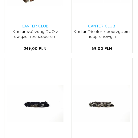
CANTER CLUB
CANTER CLUB
Kantar skórzany DUO z
Kantar Tricolor z podszyciem
uwiązem ze stoperem
neoprenowym
249,
00
PLN
69,
00
PLN