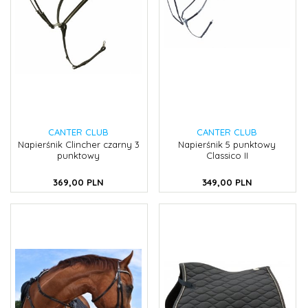
CANTER CLUB
CANTER CLUB
Napierśnik Clincher czarny 3
Napierśnik 5 punktowy
punktowy
Classico II
369,
00
PLN
349,
00
PLN