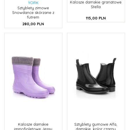
Kalosze damskie granatowe
YORK
Stella
Sztyblety zimowe
Snowdance skórzane z
futrem
115,
00
PLN
280,
00
PLN
Kalosze damskie
Sztyblety gumowe Alfa,
jasnofioletowe Jessy
damskie, kolor czarny