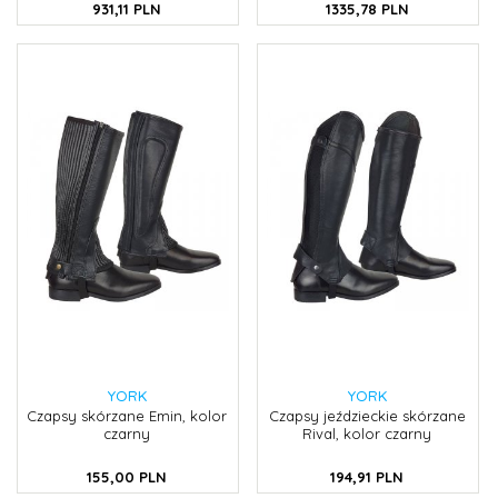
931,
11
PLN
1335,
78
PLN
YORK
YORK
Czapsy skórzane Emin, kolor
Czapsy jeździeckie skórzane
czarny
Rival, kolor czarny
155,
00
PLN
194,
91
PLN