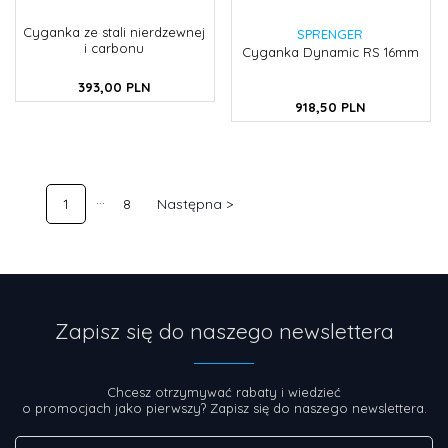
Cyganka ze stali nierdzewnej
SPRENGER
i carbonu
Cyganka Dynamic RS 16mm
393,
00
PLN
918,
50
PLN
1
8
Następna >
Zapisz się do naszego newslettera
Chcesz otrzymywać rabaty i wiedzieć
o promocjach jako pierwszy? Zapisz się do naszego newslettera.