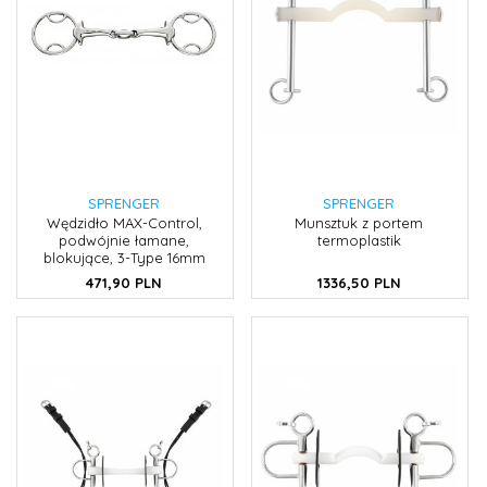
SPRENGER
SPRENGER
Wędzidło MAX-Control,
Munsztuk z portem
podwójnie łamane,
termoplastik
blokujące, 3-Type 16mm
471,
90
PLN
1336,
50
PLN