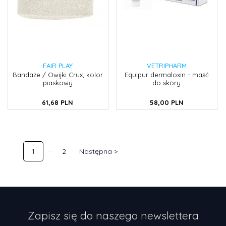
FAIR PLAY
VETRIPHARM
Bandaże / Owijki Crux, kolor
Equipur dermaloxin - maść
piaskowy
do skóry
61,
68
PLN
58,
00
PLN
1
2
Następna >
Zapisz się do naszego newslettera