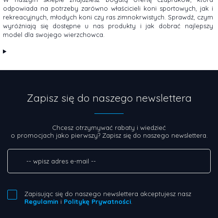
odpowiada na potrzeby zarówno właścicieli koni sportowych, jak i
rekreacyjnych, młodych koni czy ras zimnokrwistych. Sprawdź, czym
wyróżniają się dostępne u nas produkty i jak dobrać najlepszy
model dla swojego wierzchowca.
Zapisz się do naszego newslettera
Chcesz otrzymywać rabaty i wiedzieć
o promocjach jako pierwszy? Zapisz się do naszego newslettera.
Zapisując się do naszego newslettera akceptujesz nasz
Regulamin
i
Politykę Prywatności
.