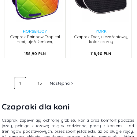
HORSENJOY
YORK
Czaprak Rainbow Tropical
Czaprak Ever, ujeżdżeniowy,
Heat, ujeżdżeniowy
kolor czarny
158,
90
PLN
118,
90
PLN
1
15
Następna >
Czapraki dla koni
Czapraki zapewniają ochronę grzbietu konia oraz komfort podczas
jazdy, pełniąc kluczową rolę w codziennej pracy z koniem – od
treningów podstawowych, przez sport jeździecki, aż po długie rajdy.
W naszym sklepie znajdziesz bogatą ofertę czapraków, która