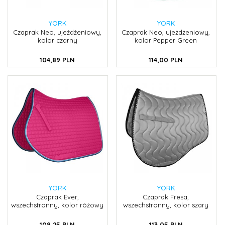
YORK
YORK
Czaprak Neo, ujeżdżeniowy,
Czaprak Neo, ujeżdżeniowy,
kolor czarny
kolor Pepper Green
104,
89
PLN
114,
00
PLN
YORK
YORK
Czaprak Ever,
Czaprak Fresa,
wszechstronny, kolor różowy
wszechstronny, kolor szary
109,
25
PLN
113,
05
PLN