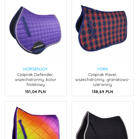
HORSENJOY
YORK
Czaprak Defender,
Czaprak Ravel,
wszechstronny, kolor
wszechstronny, granatowo-
fioletowy
czerwony
151,
04
PLN
138,
69
PLN