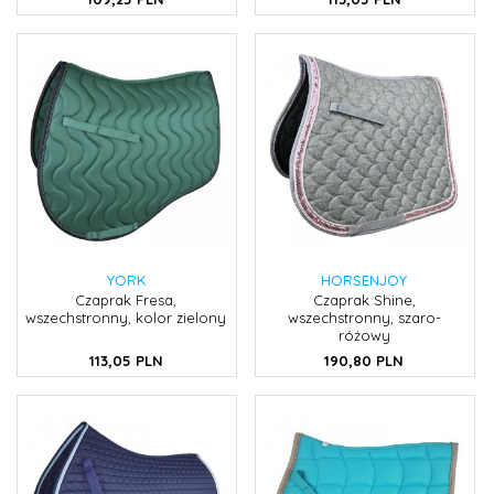
YORK
HORSENJOY
Czaprak Fresa,
Czaprak Shine,
wszechstronny, kolor zielony
wszechstronny, szaro-
różowy
113,
05
PLN
190,
80
PLN