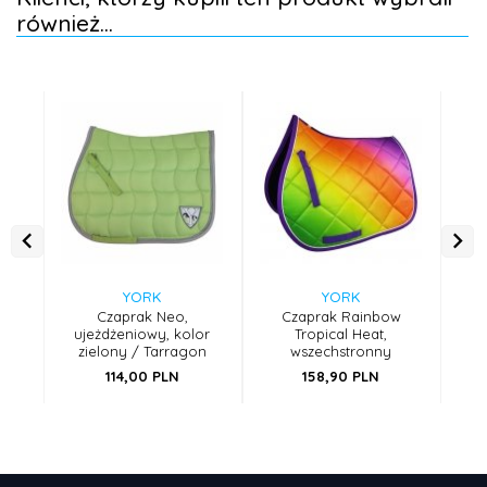
również...
YORK
YORK
Czaprak Neo,
Czaprak Rainbow
ujeżdżeniowy, kolor
Tropical Heat,
uj
zielony / Tarragon
wszechstronny
114,
00
PLN
158,
90
PLN