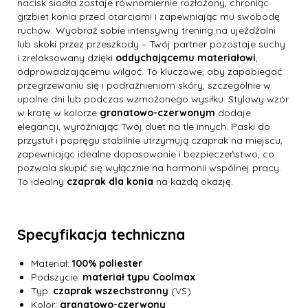
nacisk siodła zostaje równomiernie rozłożony, chroniąc
grzbiet konia przed otarciami i zapewniając mu swobodę
ruchów. Wyobraź sobie intensywny trening na ujeżdżalni
lub skoki przez przeszkody – Twój partner pozostaje suchy
i zrelaksowany dzięki
oddychającemu materiałowi
,
odprowadzającemu wilgoć. To kluczowe, aby zapobiegać
przegrzewaniu się i podrażnieniom skóry, szczególnie w
upalne dni lub podczas wzmożonego wysiłku. Stylowy wzór
w kratę w kolorze
granatowo-czerwonym
dodaje
elegancji, wyróżniając Twój duet na tle innych. Paski do
przystuł i popręgu stabilnie utrzymują czaprak na miejscu,
zapewniając idealne dopasowanie i bezpieczeństwo, co
pozwala skupić się wyłącznie na harmonii wspólnej pracy.
To idealny
czaprak dla konia
na każdą okazję.
Specyfikacja techniczna
Materiał:
100% poliester
Podszycie:
materiał typu Coolmax
Typ:
czaprak wszechstronny
(VS)
Kolor:
granatowo-czerwony