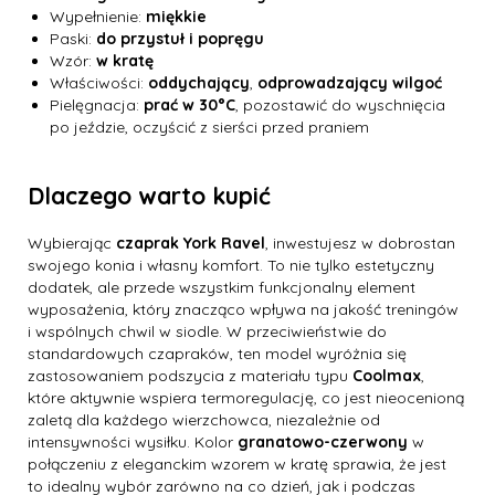
Wypełnienie:
miękkie
Paski:
do przystuł i popręgu
Wzór:
w kratę
Właściwości:
oddychający
,
odprowadzający wilgoć
Pielęgnacja:
prać w 30°C
, pozostawić do wyschnięcia
po jeździe, oczyścić z sierści przed praniem
Dlaczego warto kupić
Wybierając
czaprak York Ravel
, inwestujesz w dobrostan
swojego konia i własny komfort. To nie tylko estetyczny
dodatek, ale przede wszystkim funkcjonalny element
wyposażenia, który znacząco wpływa na jakość treningów
i wspólnych chwil w siodle. W przeciwieństwie do
standardowych czapraków, ten model wyróżnia się
zastosowaniem podszycia z materiału typu
Coolmax
,
które aktywnie wspiera termoregulację, co jest nieocenioną
zaletą dla każdego wierzchowca, niezależnie od
intensywności wysiłku. Kolor
granatowo-czerwony
w
połączeniu z eleganckim wzorem w kratę sprawia, że jest
to idealny wybór zarówno na co dzień, jak i podczas