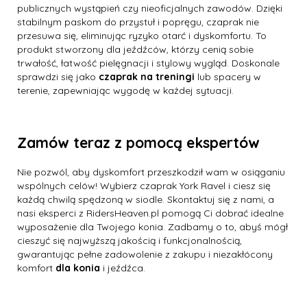
publicznych wystąpień czy nieoficjalnych zawodów. Dzięki
stabilnym paskom do przystuł i popręgu, czaprak nie
przesuwa się, eliminując ryzyko otarć i dyskomfortu. To
produkt stworzony dla jeźdźców, którzy cenią sobie
trwałość, łatwość pielęgnacji i stylowy wygląd. Doskonale
sprawdzi się jako
czaprak na treningi
lub spacery w
terenie, zapewniając wygodę w każdej sytuacji.
Zamów teraz z pomocą ekspertów
Nie pozwól, aby dyskomfort przeszkodził wam w osiąganiu
wspólnych celów! Wybierz czaprak York Ravel i ciesz się
każdą chwilą spędzoną w siodle. Skontaktuj się z nami, a
nasi eksperci z RidersHeaven.pl pomogą Ci dobrać idealne
wyposażenie dla Twojego konia. Zadbamy o to, abyś mógł
cieszyć się najwyższą jakością i funkcjonalnością,
gwarantując pełne zadowolenie z zakupu i niezakłócony
komfort
dla konia
i jeźdźca.