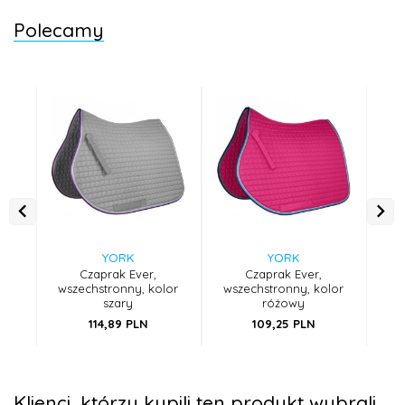
Polecamy
YORK
YORK
Czaprak Ever,
Czaprak Ever,
wszechstronny, kolor
wszechstronny, kolor
ws
szary
różowy
114,
89
PLN
109,
25
PLN
Klienci, którzy kupili ten produkt wybrali