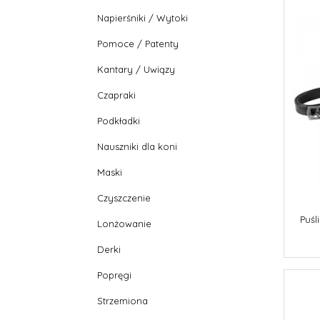
Napierśniki / Wytoki
Pomoce / Patenty
Kantary / Uwiązy
Czapraki
Podkładki
Nauszniki dla koni
Maski
Czyszczenie
Puśl
Lonżowanie
Derki
Popręgi
Strzemiona