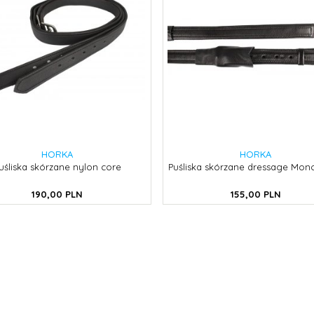
HORKA
HORKA
uśliska skórzane nylon core
Puśliska skórzane dressage Mon
190,
00
PLN
155,
00
PLN