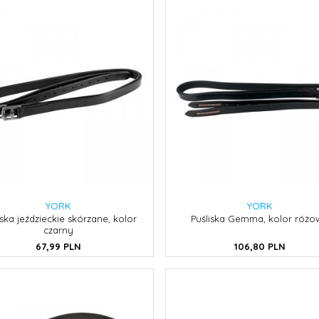
YORK
YORK
iska jeździeckie skórzane, kolor
Puśliska Gemma, kolor różo
czarny
67,
99
PLN
106,
80
PLN