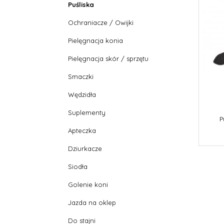
Puśliska
Ochraniacze / Owijki
Pielęgnacja konia
Pielęgnacja skór / sprzętu
Smaczki
Wędzidła
Suplementy
P
Apteczka
Dziurkacze
Siodła
Golenie koni
Jazda na oklep
Do stajni