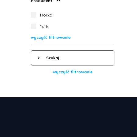
Producent
Horka
York
wyczyść filtrowanie
Szukaj
wyczyść filtrowanie