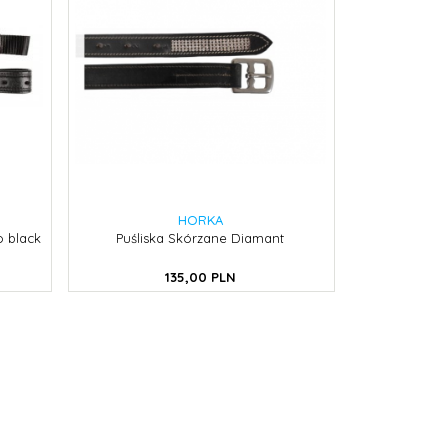
HORKA
o black
Puśliska Skórzane Diamant
135,
00
PLN