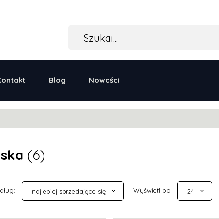
Kontakt
Blog
Nowości
iska
(6)
sort
pop
edług:
Wyświetl po
najlepiej sprzedające się
24