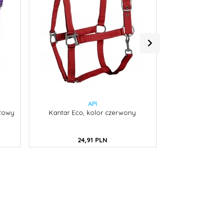
API
etowy
Kantar Eco, kolor czerwony
Wędzidło anat
ł
24,
91
PLN
84,