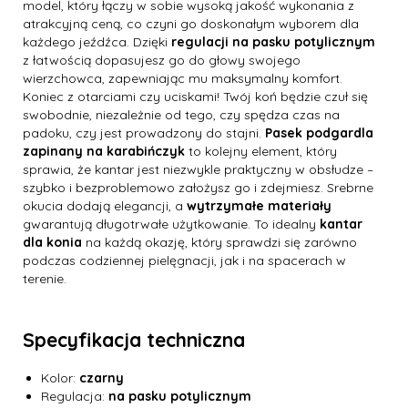
model, który łączy w sobie wysoką jakość wykonania z
atrakcyjną ceną, co czyni go doskonałym wyborem dla
każdego jeźdźca. Dzięki
regulacji na pasku potylicznym
z łatwością dopasujesz go do głowy swojego
wierzchowca, zapewniając mu maksymalny komfort.
Koniec z otarciami czy uciskami! Twój koń będzie czuł się
swobodnie, niezależnie od tego, czy spędza czas na
padoku, czy jest prowadzony do stajni.
Pasek podgardla
zapinany na karabińczyk
to kolejny element, który
sprawia, że kantar jest niezwykle praktyczny w obsłudze –
szybko i bezproblemowo założysz go i zdejmiesz. Srebrne
okucia dodają elegancji, a
wytrzymałe materiały
gwarantują długotrwałe użytkowanie. To idealny
kantar
dla konia
na każdą okazję, który sprawdzi się zarówno
podczas codziennej pielęgnacji, jak i na spacerach w
terenie.
Specyfikacja techniczna
Kolor:
czarny
Regulacja:
na pasku potylicznym