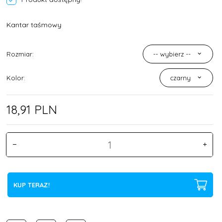
Kantar taśmowy
Rozmiar:
-- wybierz --
Kolor:
czarny
18,
91
PLN
KUP TERAZ!