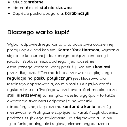
Okucia:
srebrne
Materiał okuć:
stal nierdzewna
Zapięcie paska podgardla:
karabińczyk
Dlaczego warto kupić
Wybór odpowiedniego kantara to podstawa codziennej
pracy i opieki nad koniem.
Kantar York Harmony
wyróżnia
się na tle konkurencji doskonałym połączeniem ceny i
jakości. Szukasz niezawodnego i jednocześnie
estetycznego kantara, który posłuży Twojemu
koniowi
przez długi czas? Ten model to strzał w dziesiątkę! Jego
regulacja na pasku potylicznym
jest kluczowa dla
idealnego dopasowania, co minimalizuje ryzyko otarć i
dyskomfortu dla Twojego wierzchowca. Srebrne okucia ze
stali nierdzewnej
to nie tylko kwestia wyglądu – to także
gwarancja trwałości i odporności na warunki
atmosferyczne, dzięki czemu
kantar dla konia
posłuży
niezawodnie. Praktyczne zapięcie na karabińczyk docenisz
podczas szybkiego zakładania lub zdejmowania. To nie
tylko funkcjonalny, ale i stylowy element wyposażenia,