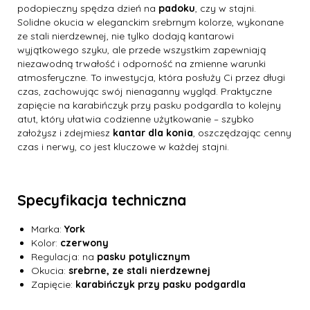
podopieczny spędza dzień na
padoku
, czy w stajni.
Solidne okucia w eleganckim srebrnym kolorze, wykonane
ze stali nierdzewnej, nie tylko dodają kantarowi
wyjątkowego szyku, ale przede wszystkim zapewniają
niezawodną trwałość i odporność na zmienne warunki
atmosferyczne. To inwestycja, która posłuży Ci przez długi
czas, zachowując swój nienaganny wygląd. Praktyczne
zapięcie na karabińczyk przy pasku podgardla to kolejny
atut, który ułatwia codzienne użytkowanie – szybko
założysz i zdejmiesz
kantar dla konia
, oszczędzając cenny
czas i nerwy, co jest kluczowe w każdej stajni.
Specyfikacja techniczna
Marka:
York
Kolor:
czerwony
Regulacja: na
pasku potylicznym
Okucia:
srebrne, ze stali nierdzewnej
Zapięcie:
karabińczyk przy pasku podgardla